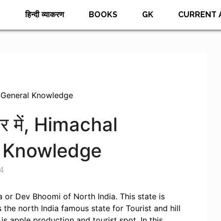
E
हिन्दी व्याकरण
BOOKS
GK
CURRENT 
sh General Knowledge
र में, Himachal
l Knowledge
4
or Dev Bhoomi of North India. This state is
is the north India famous state for Tourist and hill
 is apple production and tourist spot. In this