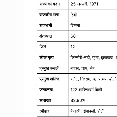
राज्य का गठन
25 जनवरी, 1971
राजकीय भाषा
हिंदी
राजधानी
शिमला
क्षेत्रफल
68
जिले
12
लोक नृत्य
किन्नौरी-नटी, गुग्गा, झमाकदा, 
प्रमुख फसलें
मक्का, चाय, सेब
प्रमुख खनिज
स्लेट, जिप्सम, चूनापत्थर, डोल
जनघनत्व
123 व्यक्ति/वर्ग किमी
साक्षरता
82.80%
त्यौहार
बैशाखी, दीपावली, होली