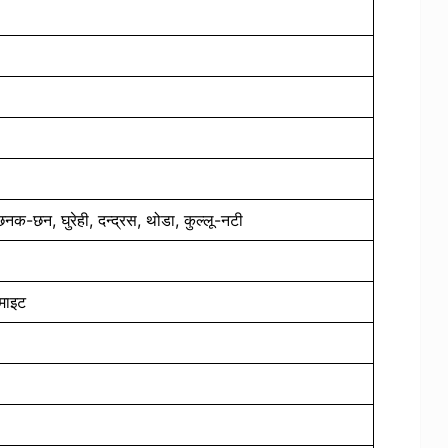
छनक-छन, घुरेही, दन्द्रस, थोडा, कुल्लू-नटी
ोमाइट