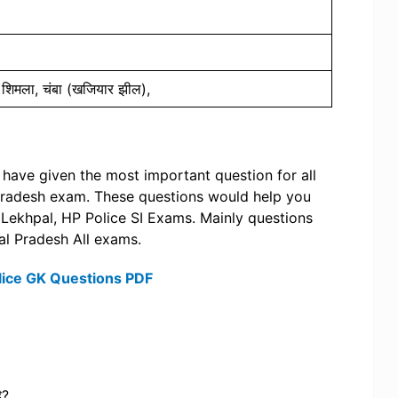
, शिमला, चंबा (खजियार झील),
ave given the most important question for all
Pradesh exam. These questions would help you
Lekhpal, HP Police SI Exams. Mainly questions
l Pradesh All exams.
ice GK Questions PDF
ै?