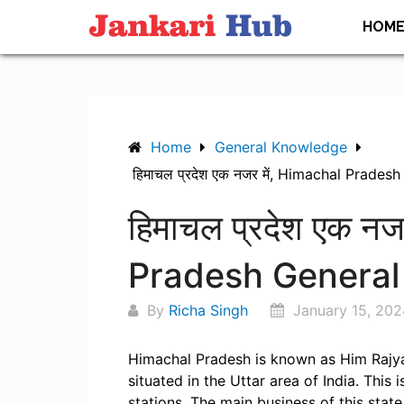
Skip
HOM
to
content
Home
General Knowledge
हिमाचल प्रदेश एक नजर में, Himachal Prade
हिमाचल प्रदेश एक नज
Pradesh Genera
By
Richa Singh
January 15, 202
Himachal Pradesh is known as Him Rajya 
situated in the Uttar area of India. This 
stations. The main business of this state