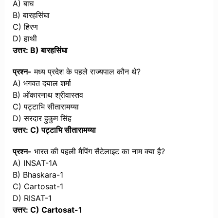
A) बाघ
B) बारहसिंघा
C) हिरण
D) हाथी
उत्तर: B) बारहसिंघा
प्रश्न-
मध्य प्रदेश के पहले राज्यपाल कौन थे?
A) भगवत दयाल शर्मा
B) ओंकारनाथ श्रीवास्तव
C) पट्टाभि सीतारामय्या
D) सरदार हुकुम सिंह
उत्तर: C) पट्टाभि सीतारामय्या
प्रश्न-
भारत की पहली मैपिंग सैटेलाइट का नाम क्या है?
A) INSAT-1A
B) Bhaskara-1
C) Cartosat-1
D) RISAT-1
उत्तर: C) Cartosat-1