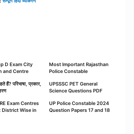
:
सम्पूर्ण हिंदी व्याकरण
p D Exam City
Most Important Rajasthan
on and Centre
Police Constable
, Check Your
Reasoning Questions and
ते हैं? परिभाषा, प्रकार,
UPSSSC PET General
ation
Solutions
हरण
Science Questions PDF
(Download Now)
RE Exam Centres
UP Police Constable 2024
 District Wise in
Question Papers 17 and 18
February All Shifts,
Download PDF