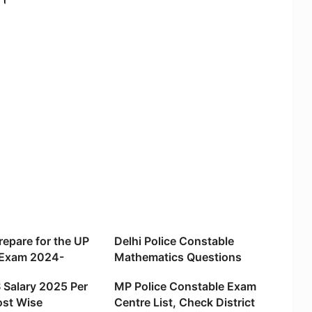
repare for the UP
Delhi Police Constable
I Exam 2024-
Mathematics Questions
ion Tips
With Solutions Download
Salary 2025 Per
MP Police Constable Exam
PDF
st Wise
Centre List, Check District