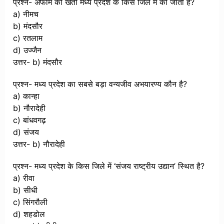
प्रश्न- अफीम की खेती मध्य प्रदेश के किस जिले में की जाती है?
a) नीमच
b) मंदसौर
c) रतलाम
d) उज्जैन
उत्तर- b) मंदसौर
प्रश्न- मध्य प्रदेश का सबसे बड़ा वन्यजीव अभयारण्य कौन है?
a) कान्हा
b) नौरादेही
c) बांधवगढ़
d) संजय
उत्तर- b) नौरादेही
प्रश्न- मध्य प्रदेश के किस जिले में ‘संजय राष्ट्रीय उद्यान’ स्थित है?
a) रीवा
b) सीधी
c) सिंगरौली
d) शहडोल