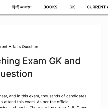
E
हिन्दी व्याकरण
BOOKS
GK
CURRENT 
nt Affairs Question
hing Exam GK and
Question
ar, and in this exam, thousands of candidates
o attend this exam. As per the official
ncies and posts. There are the group A, B, C and