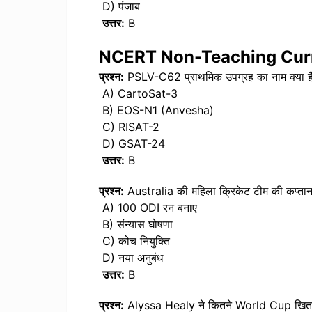
D) पंजाब
उत्तर:
B
NCERT Non-Teaching Curr
प्रश्न:
PSLV-C62 प्राथमिक उपग्रह का नाम क्या ह
A) CartoSat-3
B) EOS-N1 (Anvesha)
C) RISAT-2
D) GSAT-24
उत्तर:
B
प्रश्न:
Australia की महिला क्रिकेट टीम की कप्ता
A) 100 ODI रन बनाए
B) संन्यास घोषणा
C) कोच नियुक्ति
D) नया अनुबंध
उत्तर:
B
प्रश्न:
Alyssa Healy ने कितने World Cup खिताब 