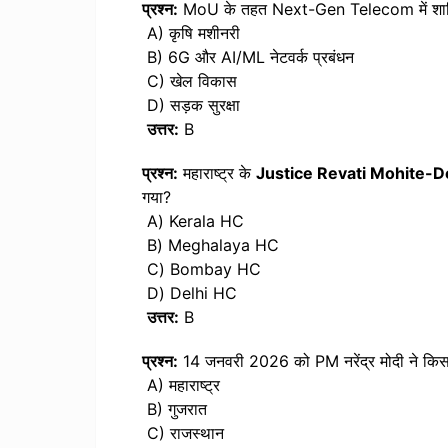
प्रश्न:
MoU के तहत Next-Gen Telecom में शामिल त
A) कृषि मशीनरी
B) 6G और AI/ML नेटवर्क प्रबंधन
C) खेल विकास
D) सड़क सुरक्षा
उत्तर:
B
प्रश्न:
महाराष्ट्र के
Justice Revati Mohite-D
गया?
A) Kerala HC
B) Meghalaya HC
C) Bombay HC
D) Delhi HC
उत्तर:
B
प्रश्न:
14 जनवरी 2026 को PM नरेंद्र मोदी ने किस र
A) महाराष्ट्र
B) गुजरात
C) राजस्थान