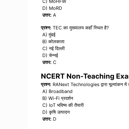
C) MoHFW
D) MoRD
उत्तर:
A
प्रश्न:
TEC का मुख्यालय कहाँ स्थित है?
A) मुंबई
B) कोलकाता
C) नई दिल्ली
D) चेन्नई
उत्तर:
C
NCERT Non-Teaching Ex
प्रश्न:
RANext Technologies द्वारा मूल्यांकन में
A) Broadband
B) Wi-Fi प्रदर्शन
C) IoT भविष्य की तैयारी
D) कृषि उत्पादन
उत्तर:
D