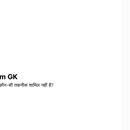
am GK
 कौन-सी तकनीक शामिल नहीं है?