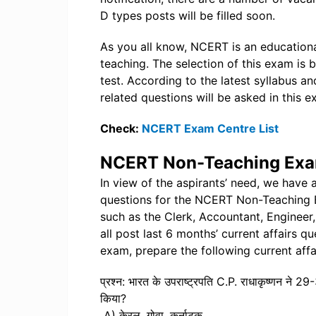
D types posts will be filled soon.
As you all know, NCERT is an educational
teaching. The selection of this exam is b
test. According to the latest syllabus a
related questions will be asked in this e
Check:
NCERT Exam Centre List
NCERT Non-Teaching Exam
In view of the aspirants’ need, we have 
questions for the NCERT Non-Teaching E
such as the Clerk, Accountant, Engineer,
all post last 6 months’ current affairs qu
exam, prepare the following current affa
प्रश्न: भारत के उपराष्ट्रपति C.P. राधाकृष्णन ने 29
किया?
A) केरल, गोवा, कर्नाटक