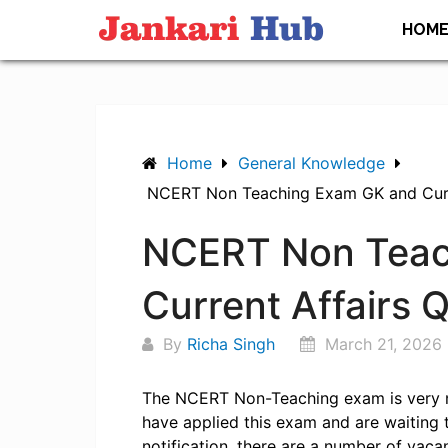
Skip
HOM
to
content
Home
General Knowledge
NCERT Non Teaching Exam GK and Curre
NCERT Non Teac
Current Affairs 
By
Richa Singh
March 21, 2026
The NCERT Non-Teaching exam is very ne
have applied this exam and are waiting t
notification, there are a number of vaca