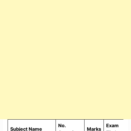
No.
Exam
Subject Name
Marks