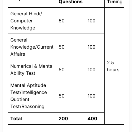
Questions
Tim
ing
General Hindi/
Computer
50
100
Knowledge
General
Knowledge/Current
50
100
Affairs
2.5
Numerical & Mental
50
100
hours
Ability Test
Mental Aptitude
Test/Intelligence
50
100
Quotient
Test/Reasoning
Total
200
400