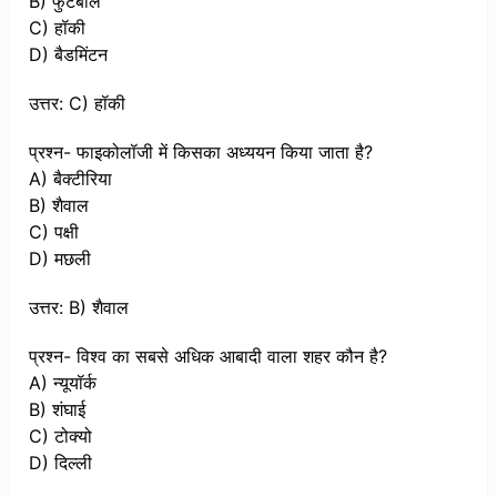
B) फुटबॉल
C) हॉकी
D) बैडमिंटन
उत्तर: C) हॉकी
प्रश्न- फाइकोलॉजी में किसका अध्ययन किया जाता है?
A) बैक्टीरिया
B) शैवाल
C) पक्षी
D) मछली
उत्तर: B) शैवाल
प्रश्न- विश्व का सबसे अधिक आबादी वाला शहर कौन है?
A) न्यूयॉर्क
B) शंघाई
C) टोक्यो
D) दिल्ली