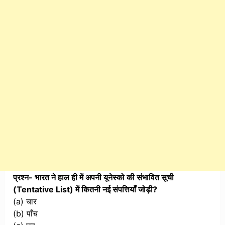
प्रश्न- भारत ने हाल ही में अपनी यूनेस्को की संभावित सूची
(Tentative List) में कितनी नई संपत्तियाँ जोड़ी?
(a) चार
(b) पाँच