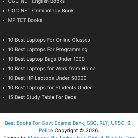
UGC NET English Books
UGC NET Criminology Book
MP TET Books
10 Best Laptops For Online Classes
10 Best Laptops For Programming
10 Best Laptop Bags Under 1000
10 Best Laptops for Work from Home
10 Best HP Laptops Under 50000
10 Best Laptops for Students Under
15 Best Study Table For Beds
Best Books For Govt Exams: Bank, SSC, RLY, UPSC, SI,
Police
Copyright © 2026.
Theme by
Managed By Jankari Hub Digital
.
Back to Top