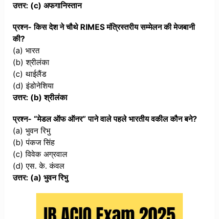
उत्तर: (c) अफगानिस्तान
प्रश्न- किस देश ने चौथे RIMES मंत्रिस्तरीय सम्मेलन की मेजबानी
की?
(a) भारत
(b) श्रीलंका
(c) थाईलैंड
(d) इंडोनेशिया
उत्तर: (b) श्रीलंका
प्रश्न- “मेडल ऑफ ऑनर” पाने वाले पहले भारतीय वकील कौन बने?
(a) भुवन रिभु
(b) पंकज सिंह
(c) विवेक अग्रवाल
(d) एस. के. कंवल
उत्तर: (a) भुवन रिभु