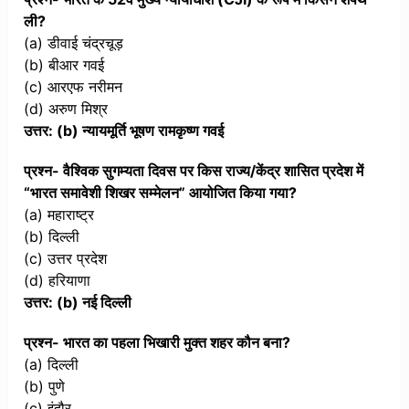
ली?
(a) डीवाई चंद्रचूड़
(b) बीआर गवई
(c) आरएफ नरीमन
(d) अरुण मिश्र
उत्तर: (b) न्यायमूर्ति भूषण रामकृष्ण गवई
प्रश्न- वैश्विक सुगम्यता दिवस पर किस राज्य/केंद्र शासित प्रदेश में
“भारत समावेशी शिखर सम्मेलन” आयोजित किया गया?
(a) महाराष्ट्र
(b) दिल्ली
(c) उत्तर प्रदेश
(d) हरियाणा
उत्तर: (b) नई दिल्ली
प्रश्न- भारत का पहला भिखारी मुक्त शहर कौन बना?
(a) दिल्ली
(b) पुणे
(c) इंदौर