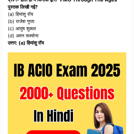
पुस्तक लिखी गई?
(a) हिमांशु रॉय
(b) राजेश गुप्ता
(c) आयुष शुक्ला
(d) अमन सक्सेना
उत्तर: (a) हिमांशु रॉय