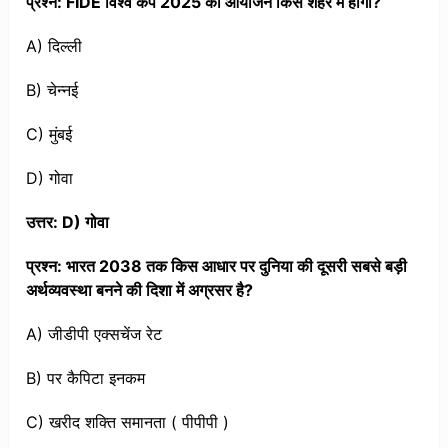
प्रश्न: FIDE विश्व कप 2025 का आयोजन किस शहर में होगा?
A) दिल्ली
B) चेन्नई
C) मुंबई
D) गोवा
उत्तर: D) गोवा
प्रश्न: भारत 2038 तक किस आधार पर दुनिया की दूसरी सबसे बड़ी
अर्थव्यवस्था बनने की दिशा में अग्रसर है?
A) जीडीपी एक्सचेंज रेट
B) पर कैपिटा इनकम
C) खरीद शक्ति समानता ( पीपीपी )